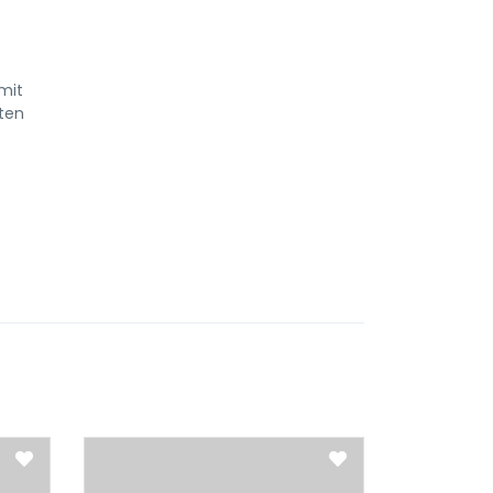
mit
tten