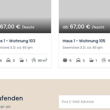
67,00 €
67,00 €
ab
/Nacht
/Nacht
s 1 - Wohnung 103
Haus 1 - Wohnung 105
öwe 3 Zi. ca. 60 qm
Seemöwe 3 Zi. ca. 60 qm
2
4
3
1
60 m
5
3
1
6
aufenden
ter an