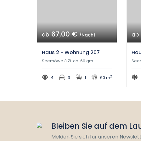
67,00 €
ab
ab
/Nacht
Haus 2 - Wohnung 207
Hau
Seemöwe 3 Zi. ca. 60 qm
Seem
2
4
3
1
60 m
Bleiben Sie auf dem L
Melden Sie sich für unseren Newslet