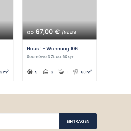
67,00 €
ab
/Nacht
Haus 1 - Wohnung 106
Seemöwe 3 Zi. ca. 60 qm
2
2
3 m
5
3
1
60 m