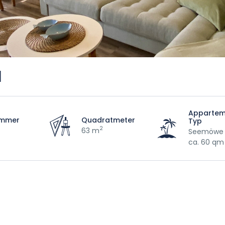
1
Appartem
immer
Quadratmeter
Typ
2
63 m
Seemöwe 3
ca. 60 qm