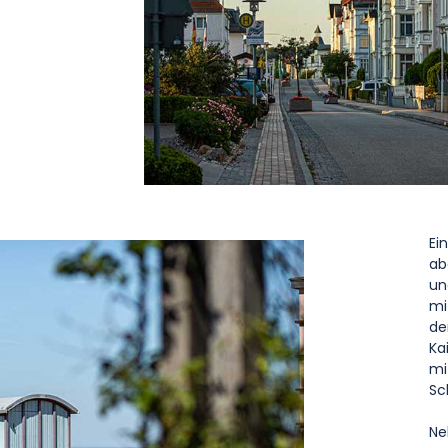
Ei
ab
un
mi
de
Ka
mi
Sc
Ne