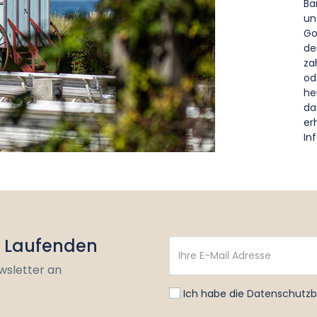
Ba
un
Go
de
za
od
he
da
er
In
m Laufenden
wsletter an
Ich habe die
Datenschutz